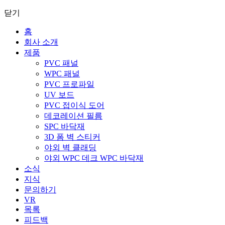
닫기
홈
회사 소개
제품
PVC 패널
WPC 패널
PVC 프로파일
UV 보드
PVC 접이식 도어
데코레이션 필름
SPC 바닥재
3D 폼 벽 스티커
야외 벽 클래딩
야외 WPC 데크 WPC 바닥재
소식
지식
문의하기
VR
목록
피드백